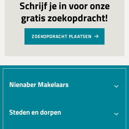
Schrijf je in voor onze
gratis zoekopdracht!
ZOEKOPDRACHT PLAATSEN
Nienaber Makelaars
Verkopen
Aankopen
Verhuren
Taxatie
Steden en dorpen
Gratis waardebepaling
Bedrijfsmakelaar
Blaricum
Bussum