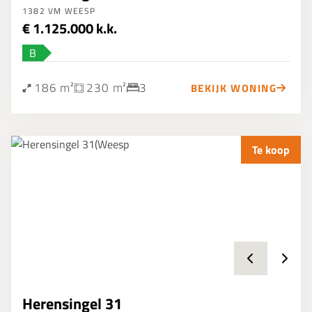
1382 VM WEESP
€ 1.125.000 k.k.
B
186 m²
230 m²
3
BEKIJK WONING
Te koop
Herensingel 31