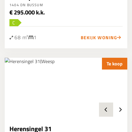
1404 DN BUSSUM
€ 295.000 k.k.
C
68 m²
1
BEKIJK WONING
Te koop
Herensingel 31