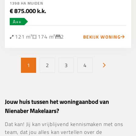
1398 HA MUIDEN
€ 875.000 k.k.
A++
121 m²
174 m²
2
BEKIJK WONING
1
2
3
4
Jouw huis tussen het woningaanbod van
Nienaber Makelaars?
Dat kan! Jij kan vrijblijvend kennismaken met ons
team, dat jou alles kan vertellen over de