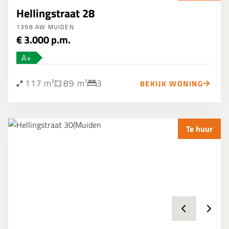
Hellingstraat 28
1398 AW MUIDEN
€ 3.000 p.m.
A+
117 m²
89 m²
3
BEKIJK WONING
Te huur