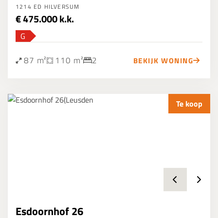
1214 ED HILVERSUM
€ 475.000 k.k.
G
87 m²
110 m²
2
BEKIJK WONING
Te koop
Esdoornhof 26