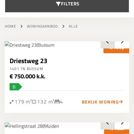
FILTERS
HOME
WONINGAANBOD
ALLE
Te koop
Driestweg 23
1401 TN BUSSUM
€ 750.000 k.k.
B
179 m²
132 m²
4
BEKIJK WONING
Te huur