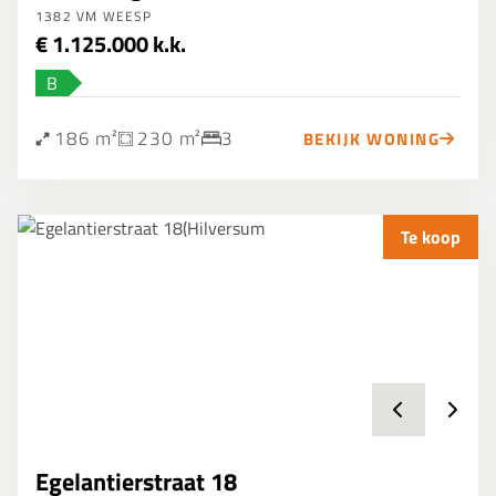
1382 VM WEESP
€ 1.125.000 k.k.
B
186 m²
230 m²
3
BEKIJK WONING
Te koop
Egelantierstraat 18