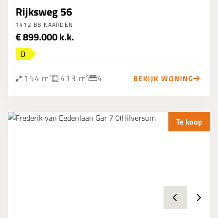
Rijksweg 56
1412 BB NAARDEN
€ 899.000 k.k.
D
154 m²
413 m²
4
BEKIJK WONING
Te koop