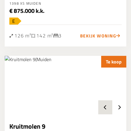
1398 XS MUIDEN
€ 875.000 k.k.
E
126 m²
142 m²
3
BEKIJK WONING
Te koop
Kruitmolen 9