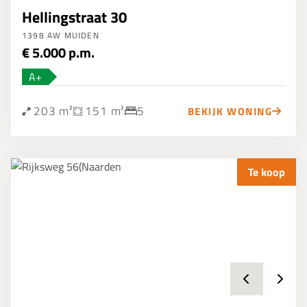
Hellingstraat 30
1398 AW MUIDEN
€ 5.000 p.m.
A+
203 m²
151 m²
5
BEKIJK WONING
Te koop