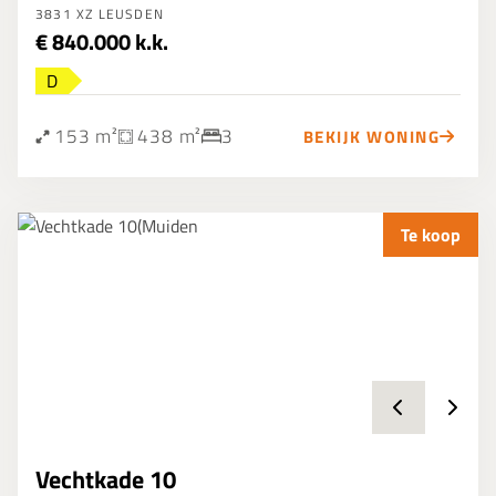
3831 XZ LEUSDEN
€ 840.000 k.k.
D
153 m²
438 m²
3
BEKIJK WONING
Te koop
Vechtkade 10