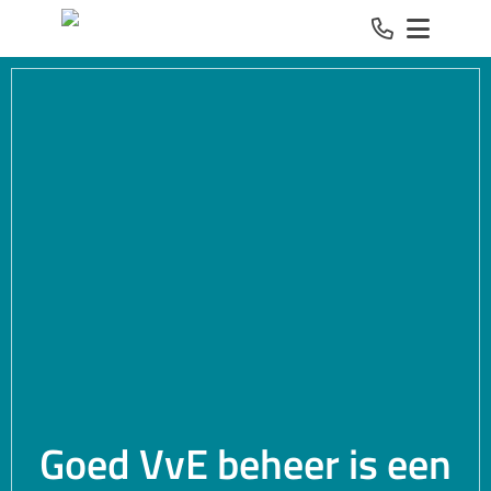
Spring naar inhoud
Goed VvE beheer is een