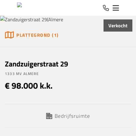
Spring naar inhoud
Verkocht
PLATTEGROND (1)
Zandzuigerstraat 29
1333 MV ALMERE
€ 98.000 k.k.
Bedrijfsruimte