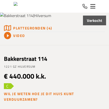
Spring naar inhoud
Verkocht
PLATTEGRONDEN (4)
VIDEO
Bakkerstraat 114
1221 GZ HILVERSUM
€ 440.000 k.k.
C
WIL JE WETEN HOE JE DIT HUIS KUNT
VERDUURZAMEN?