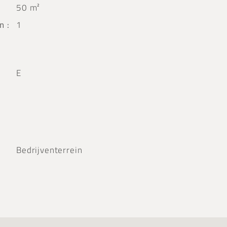
50 m²
n :
1
E
Bedrijventerrein