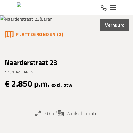
Spring naar inhoud
Verhuurd
PLATTEGRONDEN (2)
Naarderstraat 23
1251 AZ LAREN
€ 2.850 p.m.
excl. btw
70 m²
Winkelruimte