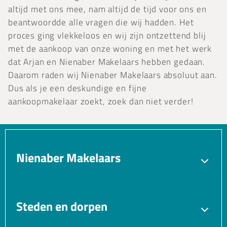
altijd met ons mee, nam altijd de tijd voor ons en
beantwoordde alle vragen die wij hadden. Het
proces ging vlekkeloos en wij zijn ontzettend blij
met de aankoop van onze woning en met het werk
dat Arjan en Nienaber Makelaars hebben gedaan.
Daarom raden wij Nienaber Makelaars absoluut aan.
Dus als je een deskundige en fijne
aankoopmakelaar zoekt, zoek dan niet verder!
Nienaber Makelaars
Verkopen
Aankopen
Verhuren
Taxatie
Steden en dorpen
Gratis waardebepaling
Bedrijfsmakelaar