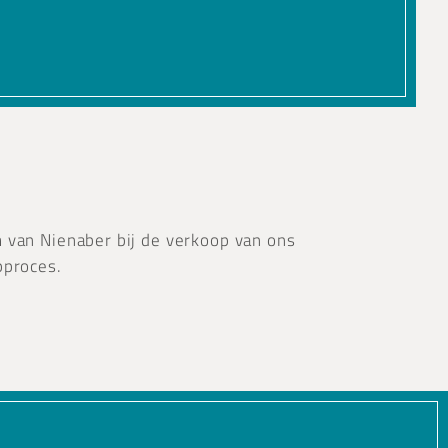
 van Nienaber bij de verkoop van ons
pproces.