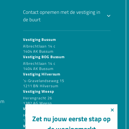
Contact opnemen met de vestiging in
de buurt
Vestiging Bussum
Albrechtlaan 14 c
1404 AK Bussum
Vestiging BOG Bussum
Albrechtlaan 14 c
1404 AK Bussum
Vestiging Hilversum
’s-Gravelandseweg 15
1211 BN Hilversum
Vestiging Weesp
Herengracht 26
um
1382 AG Weesp
Vestiging Muiden
Herengracht 26
Zet nu jouw eerste stap op
1382 AG Weesp
Vestiging BOG Almere