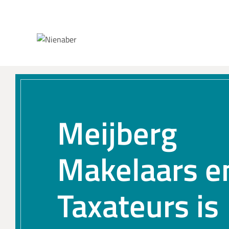
Spring naar inhoud
Meijberg
Makelaars e
Taxateurs is