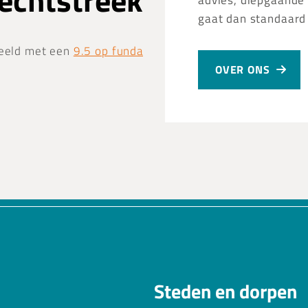
Vechtstreek
advies, diepgaande 
gaat dan standaard
eeld met een
9.5 op funda
OVER ONS
Steden en dorpen