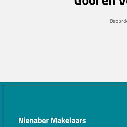
Gooi en 
Beoord
Nienaber Makelaars