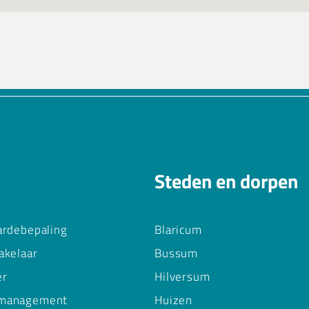
Steden en dorpen
ardebepaling
Blaricum
akelaar
Bussum
er
Hilversum
management
Huizen