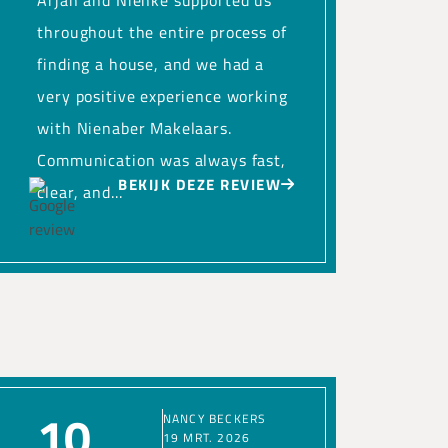
Arjan and Nienke supported us
throughout the entire process of
finding a house, and we had a
very positive experience working
with Nienaber Makelaars.
Communication was always fast,
BEKIJK DEZE REVIEW
clear, and...
10
NANCY BECKERS
19 MRT. 2026