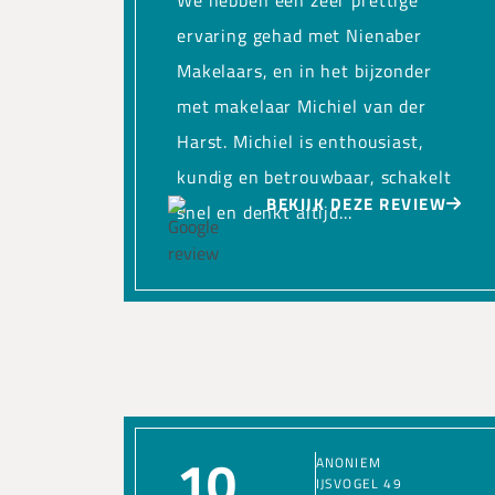
We hebben een zeer prettige
ervaring gehad met Nienaber
Makelaars, en in het bijzonder
met makelaar Michiel van der
Harst. Michiel is enthousiast,
kundig en betrouwbaar, schakelt
BEKIJK DEZE REVIEW
snel en denkt altijd...
10
ANONIEM
IJSVOGEL 49