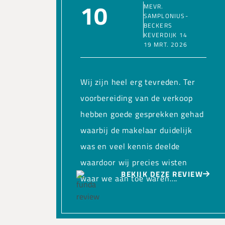
10
MEVR.
SAMPLONIUS-
BECKERS
KEVERDIJK 14
19 MRT. 2026
Wij zijn heel erg tevreden. Ter
voorbereiding van de verkoop
hebben goede gesprekken gehad
waarbij de makelaar duidelijk
was en veel kennis deelde
waardoor wij precies wisten
BEKIJK DEZE REVIEW
waar we aan toe waren....