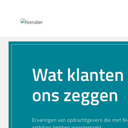
Spring naar inhoud
Wat klanten
ons zeggen
Ervaringen van opdrachtgevers die met N
ambities hebben waargemaakt.