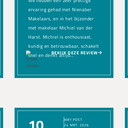
We hebben een zeer prettige
ervaring gehad met Nienaber
Makelaars, en in het bijzonder
met makelaar Michiel van der
Harst. Michiel is enthousiast,
kundig en betrouwbaar, schakelt
BEKIJK DEZE REVIEW
snel en denkt altijd...
10
AMY POST
24 MRT. 2026