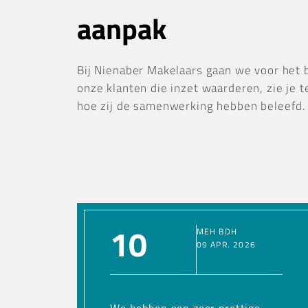
aanpak
Bij Nienaber Makelaars gaan we voor het b
onze klanten die inzet waarderen, zie je t
hoe zij de samenwerking hebben beleefd.
10
MEH BDH
09 APR. 2026