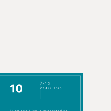
10
ANA G
07 APR. 2026