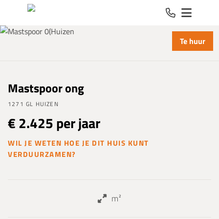
Spring naar inhoud
Te huur
Mastspoor ong
1271 GL HUIZEN
€ 2.425 per jaar
WIL JE WETEN HOE JE DIT HUIS KUNT
VERDUURZAMEN?
m²