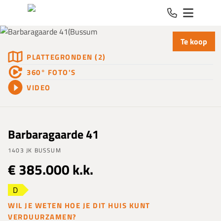
Spring naar inhoud
Te koop
PLATTEGRONDEN (2)
360° FOTO'S
VIDEO
Barbaragaarde 41
1403 JK BUSSUM
€ 385.000 k.k.
D
WIL JE WETEN HOE JE DIT HUIS KUNT
VERDUURZAMEN?