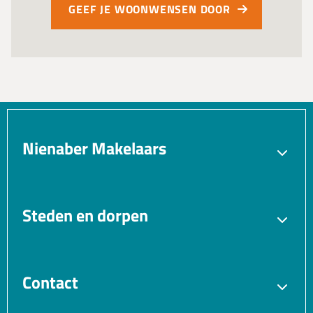
GEEF JE WOONWENSEN DOOR
Nienaber Makelaars
Verkopen
Aankopen
Verhuren
Taxatie
Steden en dorpen
Gratis waardebepaling
Bedrijfsmakelaar
Blaricum
Bussum
VvE beheer
Vastgoedmanagement
Hilversum
Huizen
Contact
Laren
Muiden