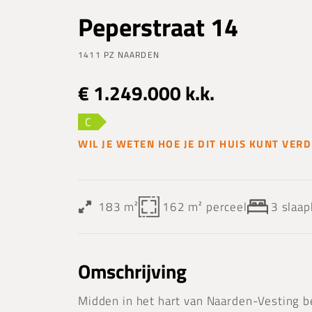
Peperstraat 14
1411 PZ NAARDEN
€ 1.249.000 k.k.
C
WIL JE WETEN HOE JE DIT HUIS KUNT VE
183 m²
162 m²
perceel
3
slaa
Omschrijving
Midden in het hart van Naarden-Vesting 