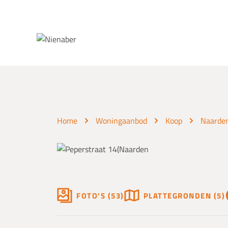
Spring naar inhoud
Home
Woningaanbod
Koop
Naarde
FOTO'S (53)
PLATTEGRONDEN (5)