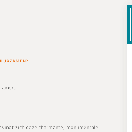
RDUURZAMEN?
pkamers
bevindt zich deze charmante, monumentale