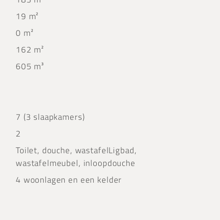
19 m²
0 m²
162 m²
605 m³
7 (3 slaapkamers)
2
Toilet, douche, wastafelLigbad,
wastafelmeubel, inloopdouche
4 woonlagen en een kelder