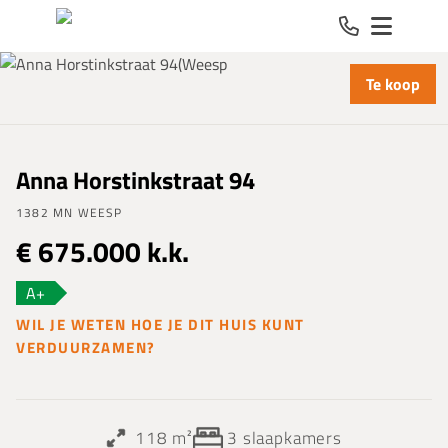
Spring naar inhoud
Te koop
Anna Horstinkstraat 94
1382 MN WEESP
€ 675.000 k.k.
A+
WIL JE WETEN HOE JE DIT HUIS KUNT
VERDUURZAMEN?
118 m²
3
slaapkamers