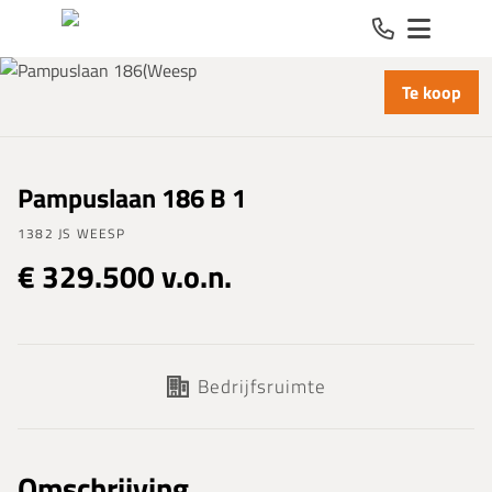
Spring naar inhoud
Te koop
Pampuslaan 186 B 1
1382 JS WEESP
€ 329.500 v.o.n.
Bedrijfsruimte
Omschrijving