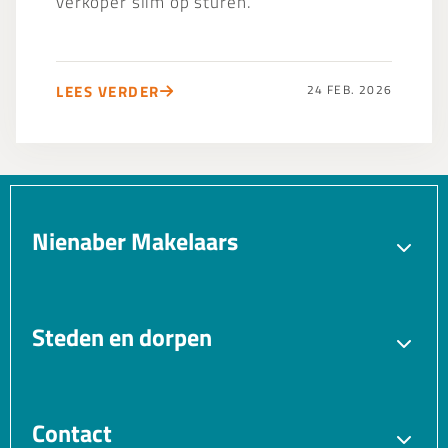
verkoper slim op sturen.
LEES VERDER
24 FEB. 2026
Nienaber Makelaars
Verkopen
Aankopen
Verhuren
Taxatie
Steden en dorpen
Gratis waardebepaling
Bedrijfsmakelaar
Blaricum
Bussum
VvE beheer
Vastgoedmanagement
Hilversum
Huizen
Contact