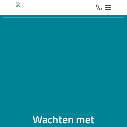
Spring naar inhoud
Wachten met