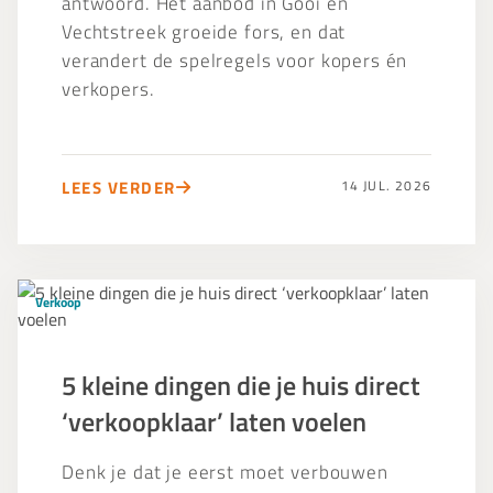
antwoord. Het aanbod in Gooi en
Vechtstreek groeide fors, en dat
verandert de spelregels voor kopers én
verkopers.
LEES VERDER
14 JUL. 2026
5
Verkoop
kleine
dingen
die
5 kleine dingen die je huis direct
je
‘verkoopklaar’ laten voelen
huis
direct
Denk je dat je eerst moet verbouwen
‘verkoopklaar’