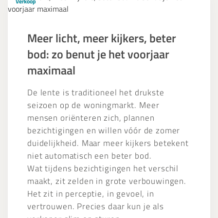
Verkoop
licht,
meer
kijkers,
Meer licht, meer kijkers, beter
beter
bod: zo benut je het voorjaar
bod:
zo
maximaal
benut
je
De lente is traditioneel het drukste
het
seizoen op de woningmarkt. Meer
voorjaar
mensen oriënteren zich, plannen
maximaal
bezichtigingen en willen vóór de zomer
duidelijkheid. Maar meer kijkers betekent
niet automatisch een beter bod.
Wat tijdens bezichtigingen het verschil
maakt, zit zelden in grote verbouwingen.
Het zit in perceptie, in gevoel, in
vertrouwen. Precies daar kun je als